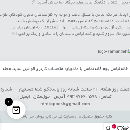
 دنیای شاد و رنگارنگ لباس‌های بچگانه ما خوش آمدید! 🎈
 اینجا، هر تکه لباس با عشق، دقت و توجه به ظرافت‌های دنیای کودکان طراح
ه است. ما معتقدیم که لباس بچه‌ها باید بیش از یک پوشش باشد؛
ید راحتی، آزادی حرکت و البته زیبایی را برای دلبندانتان به ارمغان بیاورد.
ین حالا شروع کنید و کمد لباس دلبندتان را با شادی و رنگ پر کنید! ✨
خانه
لباس بچه گانه
تماس با ما
درباره ما
حساب کاربری
قوانین سایت
مجله
هفت روز هفته، 24 ساعت شبانه روز پاسخگو شما هستیم شماره
تماس: 09397663598 آدرس : خوزستان ایمیل:
0
ninitopposh@gmail.com
کلیه حقوق متعلق به وبسایت نی نی تاپ پوش می باشد.
0