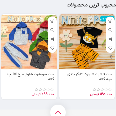
محبوب ترین محصولات
اتمام موجودی
ست تیشرت شلوارک تایگر بندی
ست سویشرت شلوار طرح M بچه
بچه گانه
گانه
165.000
تومان
299.000
تومان