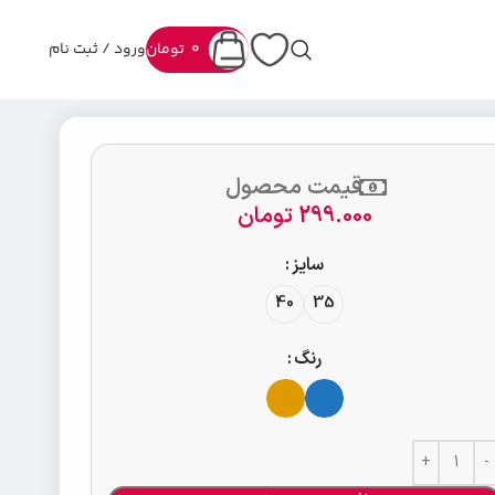
0
تومان
ورود / ثبت نام
قیمت محصول
299.000
تومان
سایز
40
35
رنگ