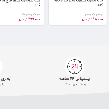
ست تیشرت شلوارک تایگر بندی بچه
ست سویشر
گانه
گانه
165.000
تومان
299.000
تومان
پشتیبانی ۲۴ ساعته
به روز
و هفت روز هفته
با 