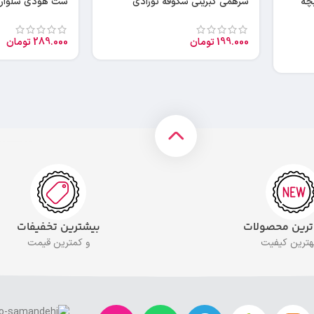
ت شلوار طرح M بچه
سرهمی کبریتی شکوفه نوزادی
ست هودی شلوار ل
199.000
تومان
289.000
تومان
 ترین محصولات
بیشترین تخفیفات
بهترین کیفیت
و کمترین قیمت