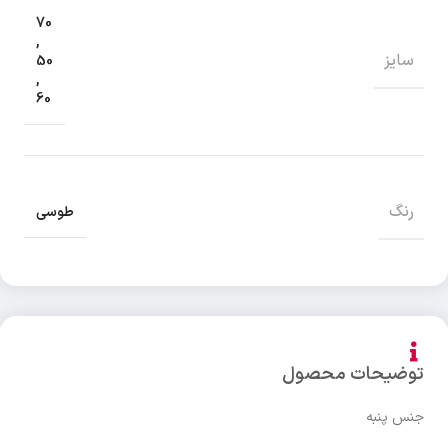
70
,
سایز
50
,
60
رنگ
طوسی
توضیحات محصول
جنس پنبه