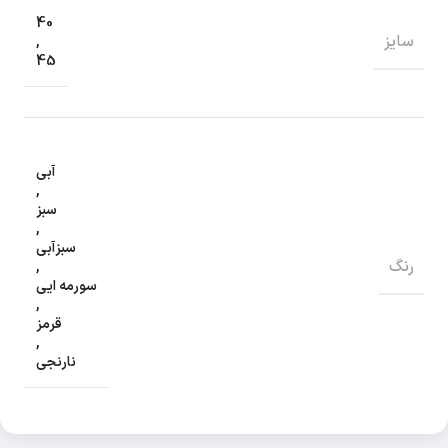
40
سایز
,
45
آبی
,
سبز
,
سبزآبی
رنگ
,
سورمه ایی
,
قرمز
,
نارنجی