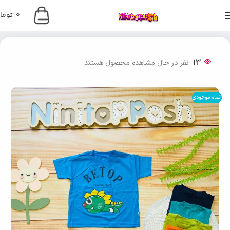
0
توما
خانه
دخترانه
13
نفر در حال مشاهده محصول هستند
اتمام موجودی