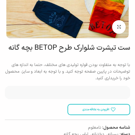
بزرگنمایی تصویر
ست تیشرت شلوارک طرح BETOP بچه گانه
با توجه به متفاوت بودن قواره تولیدی های مختلف، حتما به اندازه های
توضیحات در پایین صفحه توجه کنید. و با توجه به ابعاد و سایز، محصول
خود را خریداری کنید.
افزودن به علاقه مندی
شناسه محصول:
نامعلوم
دسته:
پسرانه
,
دخترانه
,
لباس بچه گانه