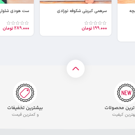
ت شلوار طرح M بچه
سرهمی کبریتی شکوفه نوزادی
ست هودی شلوار ل
199.000
تومان
289.000
تومان
 ترین محصولات
بیشترین تخفیفات
بهترین کیفیت
و کمترین قیمت