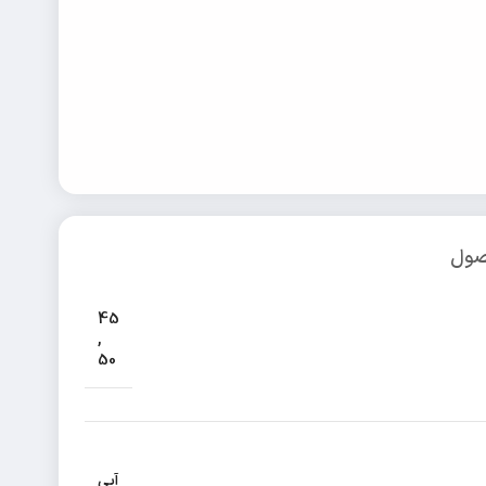
صول
45
,
50
آبی