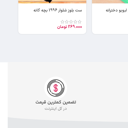
بوبو دخترانه
ست بلوز شلوار 1996 بچه گانه
ست بل
269.000
تومان
0.000
تضمین کمترین قیمت
در کل اینترنت