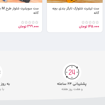
ست تیشرت شلوارک تایگر بندی بچه
ست سویشر
گانه
گانه
165.000
تومان
299.000
تومان
پشتیبانی ۲۴ ساعته
به روز
و هفت روز هفته
با 