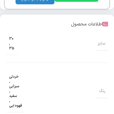
اطلاعات محصول
30
سایز
,
35
خردلی
,
سبزآبی
رنگ
,
سفید
,
قهوه ایی