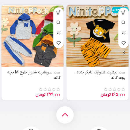
اتمام موجودی
ست تیشرت شلوارک تایگر بندی
ست سویشرت شلوار طرح M بچه
بچه گانه
گانه
165.000
تومان
299.000
تومان