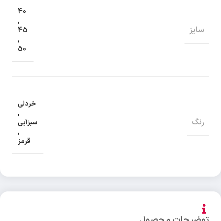
40
,
سایز
45
,
50
خردلی
,
رنگ
سبزآبی
,
قرمز
توضیحات محصول