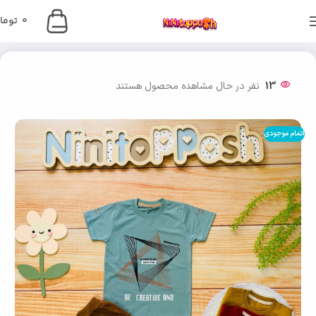
0
توما
خانه
دخترانه
13
نفر در حال مشاهده محصول هستند
اتمام موجودی