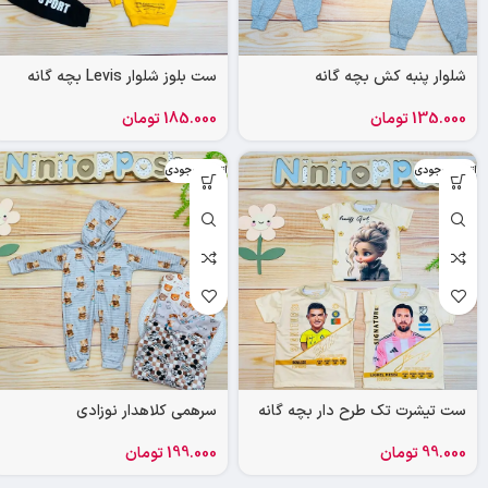
شلوار پنبه کش بچه گانه
ست بلوز شلوار Levis بچه گانه
135.000
تومان
185.000
تومان
اتمام موجودی
اتمام موجودی
ست تیشرت تک طرح دار بچه گانه
سرهمی کلاهدار نوزادی
99.000
تومان
199.000
تومان