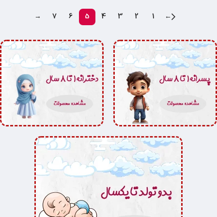
→
7
6
5
4
3
2
1
←