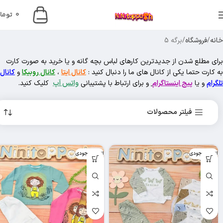
0
توما
خانه
فروشگاه
برگه 5
برای مطلع شدن از جدیدترین کارهای لباس بچه گانه و یا خرید به صورت کارت
به کارت حتما یکی از کانال های ما را دنبال کنید :
کانال ایتا
،
کانال روبیکا
و
کانال
تلگرام
و یا
پیج اینستاگرام
و برای ارتباط با پشتیبانی
واتس آپ
کلیک کنید.
فیلتر محصولات
اتمام موجودی
اتمام موجودی