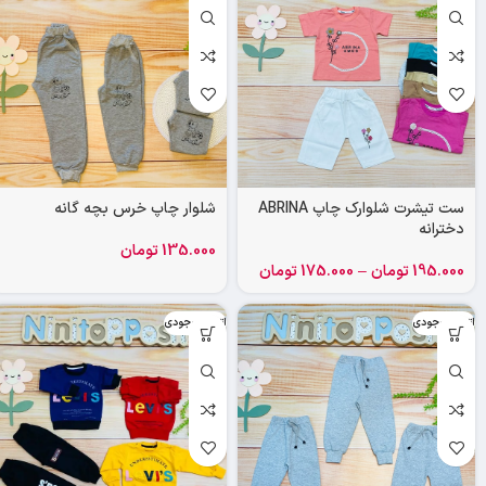
ست تیشرت شلوارک چاپ ABRINA
شلوار چاپ خرس بچه گانه
دخترانه
135.000
تومان
195.000
تومان
–
175.000
تومان
اتمام موجودی
اتمام موجودی